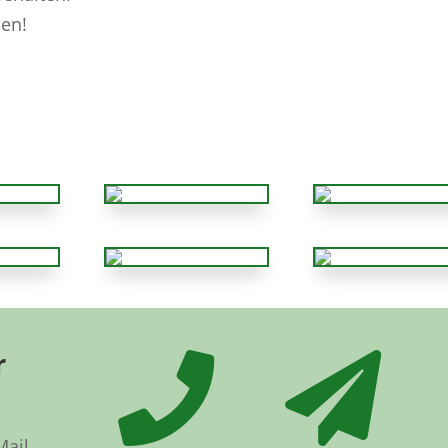
sen!
r


Mail