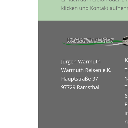
klicken und Kontakt aufne
K
Jürgen Warmuth
Warmuth Reisen e.K.
T
Hauptstraße 37
1
97729 Ramsthal
T
6
E
i
r